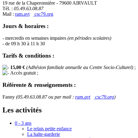
19 rue de la Chaperonnière - 79600 AIRVAULT
Tél. :
05.49.63.08.87
Mail :
ram.avt
csc79.org
Jours & horaires :
- mercredis en semaines impaires
(en périodes scolaires)
- de 09 h 30 à 11 h 30
Tarifs & conditions :
15,00 €
(Adhésion familiale annuelle au Centre Socio-Culturel)
;
Accès gratuit ;
Référente & renseignements :
Fanny
(05.49.63.08.87 ou par mail :
ram.avt
csc79.org
)
Les activités
0 - 3 ans
Le relais petite enfance
La halte-garderie