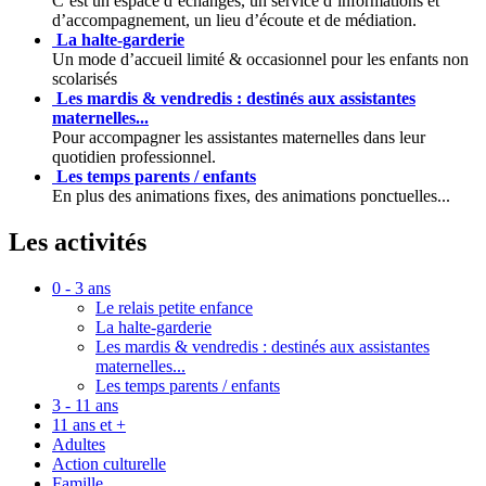
C’est un espace d’échanges, un service d’informations et
d’accompagnement, un lieu d’écoute et de médiation.
La halte-garderie
Un mode d’accueil limité & occasionnel pour les enfants non
scolarisés
Les mardis & vendredis : destinés aux assistantes
maternelles...
Pour accompagner les assistantes maternelles dans leur
quotidien professionnel.
Les temps parents / enfants
En plus des animations fixes, des animations ponctuelles...
Les activités
0 - 3 ans
Le relais petite enfance
La halte-garderie
Les mardis & vendredis : destinés aux assistantes
maternelles...
Les temps parents / enfants
3 - 11 ans
11 ans et +
Adultes
Action culturelle
Famille